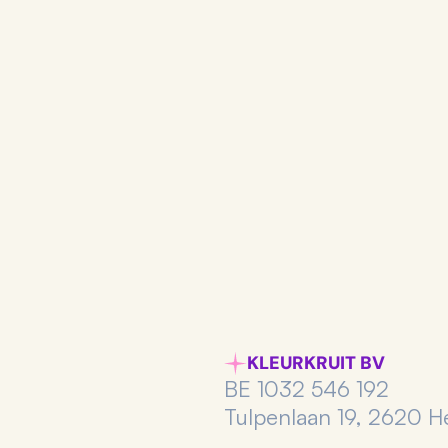
 advies nodig? Neem 
NAAM*
WAAR BENT U IN GEINTERESSEE
(MIN. 1 SELECTEREN)
Coaching
Kleur- & stijlanalyse
Mode-wachtlijst
BERICHT
Verzenden
KLEURKRUIT BV
BE 1032 546 192
Tulpenlaan 19, 2620 