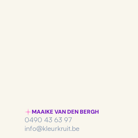
Wil je een project starten of heb je
gerust contact met me op.
Maaike Van Den Bergh
Stijlsmid
MAAIKE VAN DEN BERGH
0490 43 63 97
info@kleurkruit.be