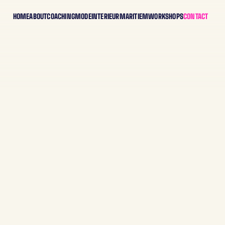
HOME
ABOUT
COACHING
MODE
INTERIEUR
MARITIEM
WORKSHOPS
CONTACT
C
O
N
T
A