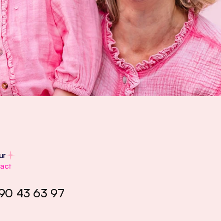
ur
act
90 43 63 97