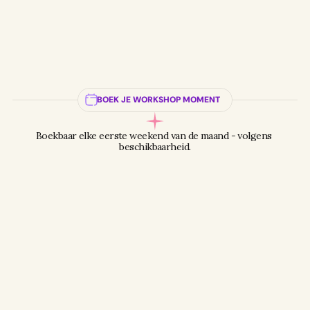
BOEK JE WORKSHOP MOMENT
Boekbaar elke eerste weekend van de maand - volgens 
beschikbaarheid.
ZATERDAG 10U - 13U
Breakfast Saturday
€300
4
5
6
7
8
Personen
Leg datum vast