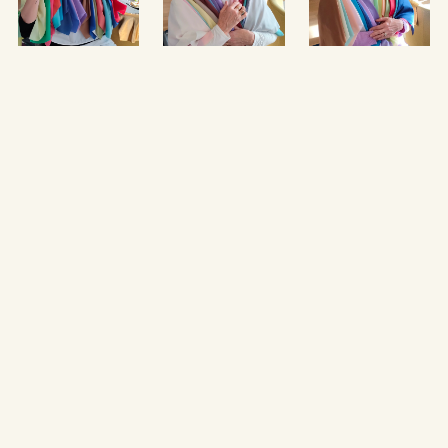
Of op een samen te bepalen tijdstip.
Neem contact op
Navigatie
Home
About
Coaching
Mode
Interieur
Maritiem
Workshops
Cadeaubon
Contact
Get in touch!
info@kleurkruit.be