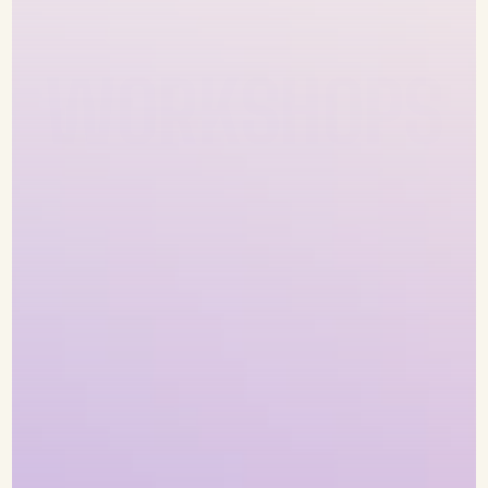
WORKSHOPS
CONTACT
WORKSHOPS
Samen
stralen,
samen
ontdekken,
samen
lachen.