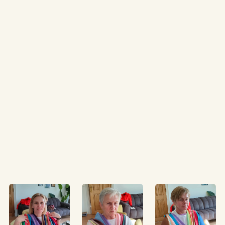
ZATERDAG 14U - 17U
Apero Saturday
€300
4
5
6
7
8
Personen
Leg datum vast
ZONDAG 11U - 14U
Sunday Brunch
€300
4
5
6
7
8
Personen
Leg datum vast